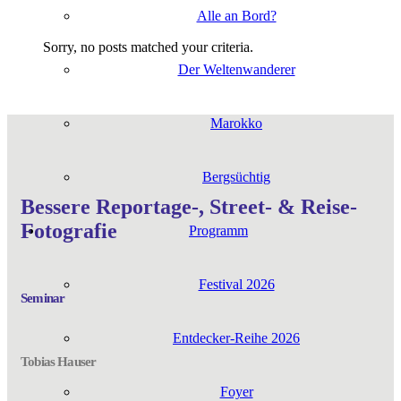
Alle an Bord?
Sor­ry, no posts matched your criteria.
Der Wel­ten­wan­de­rer
Marok­ko
Berg­süch­tig
Bes­se­re Reportage‑, Street- & Reise-
Fotografie
Pro­gramm
Fes­ti­val 2026
Semi­nar
Entdecker-Reihe 2026
Tobi­as Hauser
Foy­er