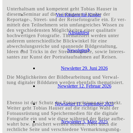
Unter­halt­sam und kom­pe­tent geht Tobi­as Hau­ser in
die­sem Semi­nar auf die wich­tigs­ten Aspek­te der
Von Kin­dern für Kinder
Reportage‑, Street- und der Rei­se­fo­to­gra­fie ein. Er ver­
mit­telt den Teil­neh­mern sein umfang­rei­ches Wis­sen zu
den ver­schie­dens­ten Mög­lich­kei­ten einer qua­li­ta­tiv
Alt­stadt­fest
hoch­wer­ti­gen Foto­gra­fie. The­ma­ti­siert wer­den unter
ande­rem unter­schied­li­che Blick­win­kel für eine
abwechs­lungs­rei­che und span­nen­de Bild­ge­stal­tung,
News­let­ter
Ideen und Tricks in der Street­fo­to­gra­fie, sowie Inter­es­
san­tes zur Kunst der Por­trait­auf­nah­men auf Reisen.
News­let­ter 29. Juni 2026
Die Mög­lich­kei­ten der Bild­be­ar­bei­tung und Ver­wal­
tung digi­ta­ler Bild­da­ten wer­den eben­falls thematisiert.
News­let­ter 12. Febru­ar 2026
Eben­so ist der Schutz der Foto­aus­rüs­tung ein Aspekt.
News­let­ter 11. Sep­tem­ber 2025
Wei­ter geht Tobi­as Hau­ser auf die rich­ti­ge Wahl der
Foto­aus­rüs­tung und Spei­cher­me­di­en für die digi­ta­le
Foto­gra­fie ein und wie die­se wäh­rend der Rei­se auf­be­
News­let­ter 5. März 2025
wahrt bzw. gesi­chert wer­den soll­ten. Aber auch die
recht­li­che Sei­te und ver­schie­de­ne Ver­mark­tungs­mög­