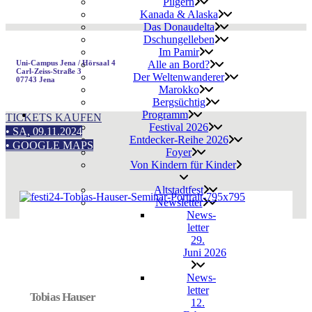
Pil­gern
Kana­da & Alaska
Das Donau­del­ta
Dschun­gel­le­ben
Im Pamir
Uni-Campus Jena / Hör­saal 4
Alle an Bord?
Carl-Zeiss-Straße 3
Der Wel­ten­wan­de­rer
07743 Jena
Marok­ko
Berg­süch­tig
Pro­gramm
TICKETS KAUFEN
Fes­ti­val 2026
• SA, 09.11.2024
Entdecker-Reihe 2026
• GOOGLE MAPS
Foy­er
Von Kin­dern für Kinder
Alt­stadt­fest
News­let­ter
News­
let­ter
29.
Juni 2026
News­
let­ter
Tobi­as Hauser
12.