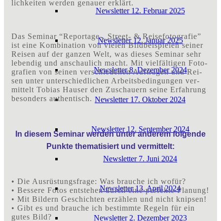
lich­kei­ten wer­den genau­er erklärt.
News­let­ter 12. Febru­ar 2025
Das Semi­nar “Reportage‑, Street- & Rei­se­fo­to­gra­fie”
News­let­ter 12. Janu­ar 2025
ist eine Kom­bi­na­ti­on von vie­len Bild­bei­spie­len sei­ner
Rei­sen auf der gan­zen Welt, was die­ses Semi­nar sehr
leben­dig und anschau­lich macht. Mit viel­fäl­ti­gen Foto­
News­let­ter 8. Dezem­ber 2024
gra­fien von sei­nen ver­schie­de­nen Auf­trä­gen und Rei­
sen unter unter­schied­li­chen Arbeits­be­din­gun­gen ver­
mit­telt Tobi­as Hau­ser den Zuschau­ern sei­ne Erfah­rung
beson­ders authentisch.
News­let­ter 17. Okto­ber 2024
News­let­ter 12. Sep­tem­ber 2024
In die­sem Semi­nar wer­den unter ande­rem fol­gen­de
Punk­te the­ma­ti­siert und vermittelt:
News­let­ter 7. Juni 2024
• Die Aus­rüs­tungs­fra­ge: Was brau­che ich wofür?
News­let­ter 13. April 2024
• Bes­se­re Fotos ent­ste­hen durch eine per­fek­te Planung!
• Mit Bil­dern Geschich­ten erzäh­len und nicht knipsen!
• Gibt es und brau­che ich bestimm­te Regeln für ein
gutes Bild?
News­let­ter 2. Dezem­ber 2023