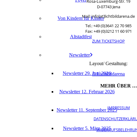
Rosa-Luxemburg-Str. 19
D‑07743 Jena
Mail: info[at]lichtbildarena.de
Von Kin­dern für Kinder
Tel.: +49 (0)3641 22 70 985
Fax: +49 (0)3212 11 60 971
Alt­stadt­fest
ZUM TICKETSHOP
News­let­ter
Layout/ Gestaltung:
News­let­ter 29. Juni 2026
© Lichtbildarena
MEHR ÜBER …
News­let­ter 12. Febru­ar 2026
IMPRESSUM
News­let­ter 11. Sep­tem­ber 2025
DATENSCHUTZERKLÄR
News­let­ter 5. März 2025
WIDERRUFSBELEHRU