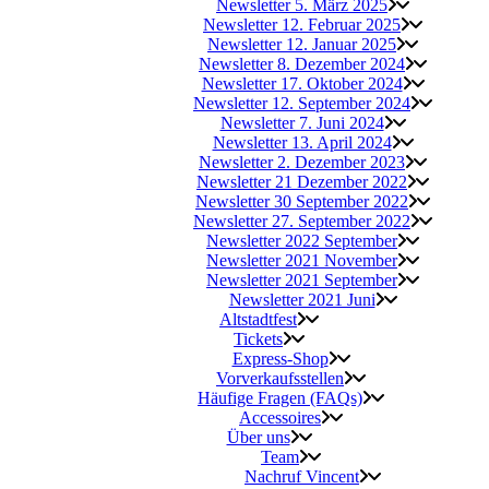
News­let­ter 5. März 2025
News­let­ter 12. Febru­ar 2025
News­let­ter 12. Janu­ar 2025
News­let­ter 8. Dezem­ber 2024
News­let­ter 17. Okto­ber 2024
News­let­ter 12. Sep­tem­ber 2024
News­let­ter 7. Juni 2024
News­let­ter 13. April 2024
News­let­ter 2. Dezem­ber 2023
News­let­ter 21 Dezem­ber 2022
News­let­ter 30 Sep­tem­ber 2022
News­let­ter 27. Sep­tem­ber 2022
News­let­ter 2022 September
News­let­ter 2021 November
News­let­ter 2021 September
News­let­ter 2021 Juni
Alt­stadt­fest
Tickets
Express-Shop
Vor­ver­kaufs­stel­len
Häu­fi­ge Fra­gen (FAQs)
Acces­soires
Über uns
Team
Nach­ruf Vincent