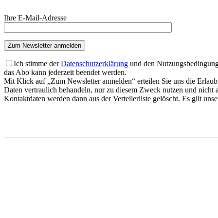
se
die­
Bit­
Ihre E‑Mail-Adresse
ses
te
Feld leer.
las­
se
die­
ses
Feld leer.
Ich stim­me der
Daten­schutz­er­klä­rung
und den Nut­zungs­be­din­gun­ge
das Abo kann jeder­zeit been­det werden.
Mit Klick auf „Zum News­let­ter anmel­den“ ertei­len Sie uns die Erlaub­n
Daten ver­trau­lich behan­deln, nur zu die­sem Zweck nut­zen und nicht an 
Kon­takt­da­ten wer­den dann aus der Ver­tei­ler­lis­te gelöscht. Es gilt unse