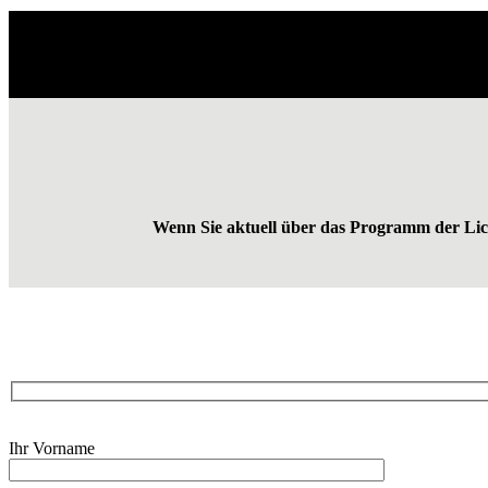
Wenn Sie aktu­ell über das Pro­gramm der Licht
Bit­
Ihr Vorname
te
las­