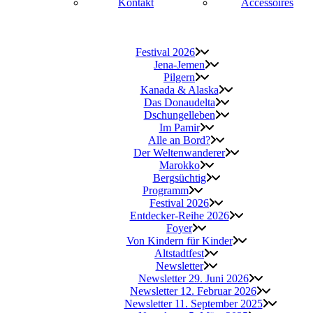
Kon­takt
Acces­soires
Fes­ti­val 2026
Jena-Jemen
Pil­gern
Kana­da & Alaska
Das Donau­del­ta
Dschun­gel­le­ben
Im Pamir
Alle an Bord?
Der Wel­ten­wan­de­rer
Marok­ko
Berg­süch­tig
Pro­gramm
Fes­ti­val 2026
Entdecker-Reihe 2026
Foy­er
Von Kin­dern für Kinder
Alt­stadt­fest
News­let­ter
News­let­ter 29. Juni 2026
News­let­ter 12. Febru­ar 2026
News­let­ter 11. Sep­tem­ber 2025