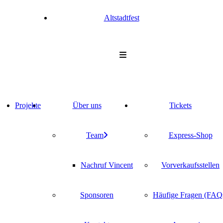
Alt­stadt­fest
Pro­jek­te
Über uns
Tickets
Team
Express-Shop
Nach­ruf Vincent
Vor­ver­kaufs­stel­len
Spon­so­ren
Häu­fi­ge Fra­gen (FAQ