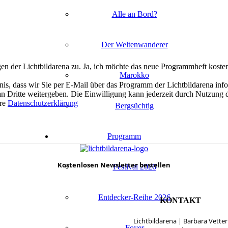
Alle an Bord?
Der Wel­ten­wan­de­rer
n der Licht­bilda­re­na zu. Ja, ich möch­te das neue Pro­gramm­heft kos­ten
Marok­ko
is, dass wir Sie per E‑Mail über das Pro­gramm der Licht­bilda­re­na infor­
Drit­te wei­ter­ge­ben. Die Ein­wil­li­gung kann jeder­zeit durch Nut­zung d
­re
Daten­schutz­er­klä­rung
Berg­süch­tig
Pro­gramm
Kos­ten­lo­sen News­let­ter bestellen
Fes­ti­val 2026
Entdecker-Reihe 2026
KONTAKT
Licht­bilda­re­na | Bar­ba­ra Vetter
Foy­er