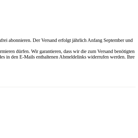
­frei abon­nie­ren. Der Ver­sand erfolgt jähr­lich Anfang Sep­tem­ber und
mie­ren dür­fen. Wir garan­tie­ren, dass wir die zum Ver­sand benö­tig­ten
es in den E‑Mails ent­hal­te­nen Abmel­de­links wider­ru­fen wer­den. Ihre