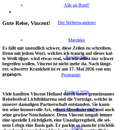
Alle an Bord?
Gute Rei­se, Vincent!
Der Wel­ten­wan­de­rer
Marok­ko
Es fällt mir unend­lich schwer, die­se Zei­len zu schrei­ben.
Denn mit jedem Wort, wel­ches ich trau­rig auf die­ses kal­
Berg­süch­tig
te Weiß tip­pe, wird etwas real, was wir selbst nur schwer
begrei­fen wol­len. Vin­cent ist nicht mehr da. Nach län­ge­
rer, schwe­rer Krank­heit ist er am 17. Mai 2026 von uns
gegangen.
Pro­gramm
Fes­ti­val 2026
Vie­le kann­ten Vin­cent Hei­land durch unser gemein­sa­mes
Rei­se­fes­ti­val Licht­bilda­re­na und die Vor­trä­ge, wel­che in
unse­rer dama­li­gen Part­ner­schaft ent­stan­den. Sie kann­
Entdecker-Reihe 2026
ten sei­ne humor­vol­le Art, sei­nen Aben­teu­er­mut und auch
sei­ne gewis­se Non­cha­lance. Denn Vin­cent umgab immer
eine spe­zi­el­le Leich­tig­keit, eine Unauf­ge­regt­heit, die sei­
nem Leben eine Basis gab. Er pack­te so man­che (rück­bli­
Foy­er