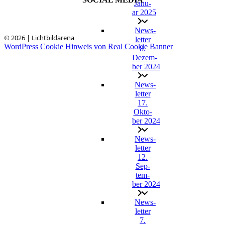
Janu­
ar 2025
News­
© 2026 | Lichtbildarena
let­ter
WordPress Cookie Hinweis von Real Cookie Banner
8.
Dezem­
ber 2024
News­
let­ter
17.
Okto­
ber 2024
News­
let­ter
12.
Sep­
tem­
ber 2024
News­
let­ter
7.