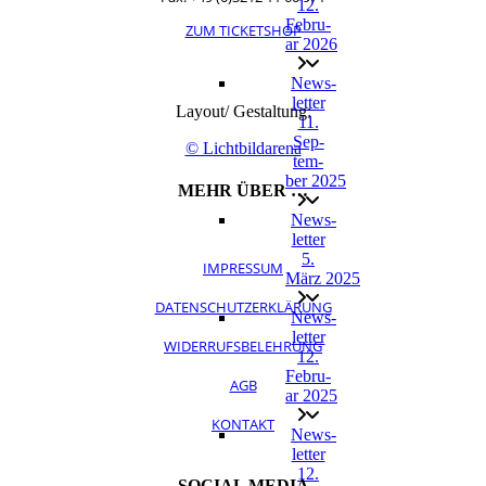
12.
Febru­
ZUM TICKETSHOP
ar 2026
News­
let­ter
Layout/ Gestaltung:
11.
Sep­
© Lichtbildarena
tem­
ber 2025
MEHR ÜBER …
News­
let­ter
5.
IMPRESSUM
März 2025
DATENSCHUTZERKLÄRUNG
News­
let­ter
WIDERRUFSBELEHRUNG
12.
Febru­
AGB
ar 2025
KONTAKT
News­
let­ter
12.
SOCIAL MEDIA