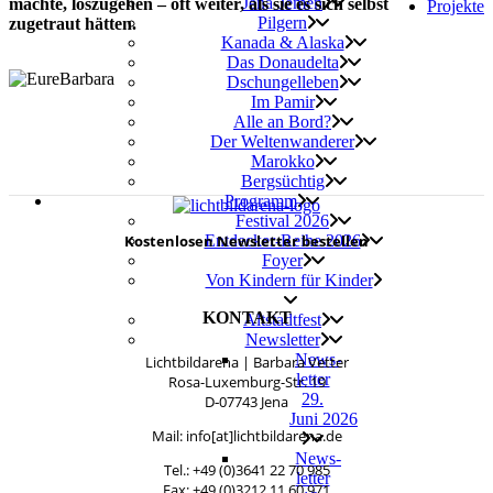
Jena-Jemen
mach­te, los­zu­ge­hen – oft wei­ter, als sie es sich selbst
Pro­jek­te
Pil­gern
zuge­traut hätten.
Kana­da & Alaska
Das Donau­del­ta
Dschun­gel­le­ben
Im Pamir
Alle an Bord?
Der Wel­ten­wan­de­rer
Marok­ko
Berg­süch­tig
Pro­gramm
Fes­ti­val 2026
Kos­ten­lo­sen News­let­ter bestellen
Entdecker-Reihe 2026
Foy­er
Von Kin­dern für Kinder
KONTAKT
Alt­stadt­fest
News­let­ter
News­
Licht­bilda­re­na | Bar­ba­ra Vetter
let­ter
Rosa-Luxemburg-Str. 19
29.
D‑07743 Jena
Juni 2026
Mail: info[at]lichtbildarena.de
News­
Tel.: +49 (0)3641 22 70 985
let­ter
Fax: +49 (0)3212 11 60 971