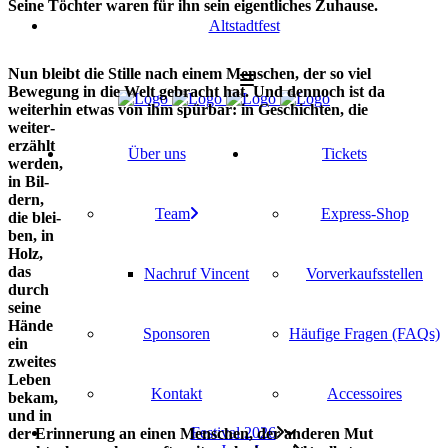
Sei­ne Töch­ter waren für ihn sein eigent­li­ches Zuhause.
Alt­stadt­fest
Nun bleibt die Stil­le nach einem Men­schen, der so viel
Bewe­gung in die Welt gebracht hat. Und den­noch ist da
wei­ter­hin etwas von ihm spür­bar: in Geschich­ten, die
wei­ter­
erzählt
Über uns
Tickets
wer­den,
in Bil­
dern,
Team
Express-Shop
die blei­
ben, in
Holz,
das
Nach­ruf Vincent
Vor­ver­kaufs­stel­len
durch
sei­ne
Hän­de
Spon­so­ren
Häu­fi­ge Fra­gen (FAQs)
ein
zwei­tes
Leben
Kon­takt
Acces­soires
bekam,
und in
Fes­ti­val 2026
der Erin­ne­rung an einen Men­schen, der ande­ren Mut