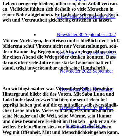
Leben: neu­gie­rig blei­ben, offen sein, dem Zufall ver­trau­
en. Viel­leicht fühl­ten sich des­halb so vie­le Men­schen in
sei­ner Nähe auf­ge­ho­ben. Er hat­te die sel­te­ne Gabe, Fern­
News­let­ter 21 Dezem­ber 2022
weh und Ver­traut­heit gleich­zei­tig ent­ste­hen zu lassen.
News­let­ter 30 Sep­tem­ber 2022
Mit den Vor­trä­gen, den Rei­sen und schließ­lich der Licht­
bilda­re­na schuf Vin­cent nicht nur Ver­an­stal­tun­gen, son­
dern Räu­me der Begeg­nung. Orte, an denen Men­schen
News­let­ter 27. Sep­tem­ber 2022
für einen Abend die Welt grö­ßer den­ken konn­ten. Dass
dar­aus über vie­le Jah­re eine star­ke Gemein­schaft ent­
stand, trägt unver­kenn­bar auch sei­ne Handschrift.
News­let­ter 2022 September
Am wich­tigs­ten aber war Vin­cent die Rol­le, die oft im
News­let­ter 2021 November
Hin­ter­grund blieb: die des Vaters. Mit Saba Luna und
Lola hin­ter­lässt er zwei Töch­ter, die sein Leben tief
geprägt haben und auf die er mit stil­ler, selbst­ver­ständ­li­
News­let­ter 2021 September
cher Lie­be blick­te. Vie­les von dem, was ihn aus­mach­te –
sei­ne Neu­gier auf die Welt, sei­ne Wär­me, sein Humor
und die­se beson­de­re Frei­heit im Den­ken – gab er an sie
News­let­ter 2021 Juni
wei­ter. Er leb­te ihnen stets vor, dass man den eige­nen
Weg mit Offen­heit, Mut und Mensch­lich­keit gehen kann.