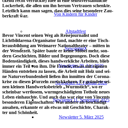
ckend recht ver­rück­te) Idee in eine selbst­ver­ständ­li­che
Locker­heit, die allen um ihn her­um Ver­trau­en schenk­te.
Letzt­lich kann man sagen, dass dies sei­ne beson­de­re Zau­
Von Kin­dern für Kinder
ber­kraft war.
Alt­stadt­fest
Bevor Vin­cent sei­nen Weg als Rei­se­jour­na­list und
Lichtbildarena-Organisator fand, mach­te er eine Tisch­
ler­aus­bil­dung am Wei­ma­rer Natio­nal­thea­ter – mit­ten in
News­let­ter
der Wen­de­zeit. Spä­ter bau­te er kei­ne Möbel mehr, son­
dern Geschich­ten, Bil­der und Begeg­nun­gen. Doch die­se
Boden­stän­dig­keit, die­ses hand­werk­li­che Arbei­ten, blieb
News­let­ter 29. Juni 2026
immer ein Teil von ihm. Die Freu­de, etwas mit eige­nen
Hän­den ent­ste­hen zu las­sen, die Arbeit mit Holz und sei­
ne Natur­ver­bun­den­heit lie­ßen ihn inmit­ten der Coro­na­
kri­se zu die­sen Wur­zeln zurück­keh­ren. Er grün­de­te sei­
News­let­ter 12. Febru­ar 2026
nen klei­nen Hand­werks­be­trieb „Wurm­stich“, wo er
schein­bar wert­lo­sem, wurm­ge­schä­dig­tem Tot­holz neu­es
Leben ein­hauch­te. Und auch das war eine von Vin­cents
News­let­ter 11. Sep­tem­ber 2025
beson­de­ren Eigen­schaf­ten: Was ande­re als beschä­digt
ansa­hen, erkann­te er als etwas mit Geschich­te, Cha­rak­
ter und Schönheit.
News­let­ter 5. März 2025