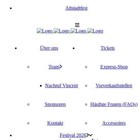
Alt­stadt­fest
Über uns
Tickets
Team
Express-Shop
Nach­ruf Vincent
Vor­ver­kaufs­stel­len
Spon­so­ren
Häu­fi­ge Fra­gen (FAQs)
Kon­takt
Acces­soires
Fes­ti­val 2026