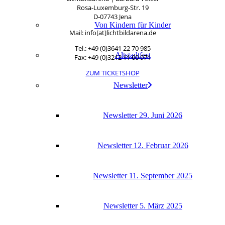
Rosa-Luxemburg-Str. 19
D‑07743 Jena
Von Kin­dern für Kinder
Mail: info[at]lichtbildarena.de
Tel.: +49 (0)3641 22 70 985
Alt­stadt­fest
Fax: +49 (0)3212 11 60 971
ZUM TICKETSHOP
News­let­ter
News­let­ter 29. Juni 2026
News­let­ter 12. Febru­ar 2026
News­let­ter 11. Sep­tem­ber 2025
News­let­ter 5. März 2025