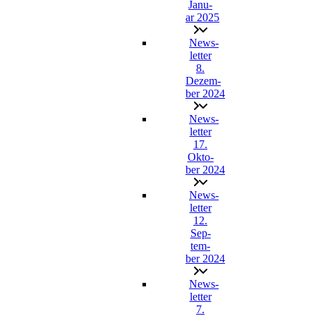
Janu­
ar 2025
News­
let­ter
8.
Dezem­
ber 2024
News­
let­ter
17.
Okto­
ber 2024
News­
let­ter
12.
Sep­
tem­
ber 2024
News­
let­ter
7.