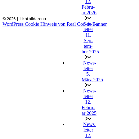
12.
Febru­
ar 2026
© 2026 | Lichtbildarena
News­
WordPress Cookie Hinweis von Real Cookie Banner
let­ter
11.
Sep­
tem­
ber 2025
News­
let­ter
5.
März 2025
News­
let­ter
12.
Febru­
ar 2025
News­
let­ter
12.