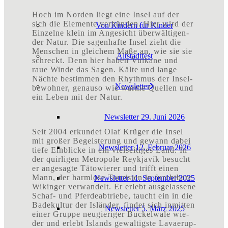
Hoch im Nor­den liegt eine Insel auf der
sich die Ele­men­te ver­bün­den. Hier wird der
Von Kin­dern für Kinder
Ein­zel­ne klein im Ange­sicht über­wäl­ti­gen­
der Natur. Die sagen­haf­te Insel zieht die
Men­schen in glei­chem Maße an, wie sie sie
Alt­stadt­fest
schreckt. Denn hier haben Vul­ka­ne und
raue Win­de das Sagen. Käl­te und lan­ge
Näch­te bestim­men den Rhyth­mus der Insel­
News­let­ter
be­woh­ner, genau­so wie war­me Quel­len und
ein Leben mit der Natur.
News­let­ter 29. Juni 2026
Seit 2004 erkun­det Olaf Krü­ger die Insel
mit gro­ßer Begeis­te­rung und gewann dabei
News­let­ter 12. Febru­ar 2026
tie­fe Ein­bli­cke in ein viel­sei­ti­ges Land. In
der quir­li­gen Metro­po­le Reykja­vík besucht
er ange­sag­te Täto­wie­rer und trifft einen
Mann, der harm­lo­se Tou­ris­ten in furcht­ba­re
News­let­ter 11. Sep­tem­ber 2025
Wikin­ger ver­wan­delt. Er erlebt aus­ge­las­se­ne
Schaf- und Pfer­de­ab­trie­be, taucht ein in die
Bade­kul­tur der Islän­der, fin­det sich inmit­ten
News­let­ter 5. März 2025
einer Grup­pe neu­gie­ri­ger Buckel­wa­le wie­
der und erlebt Islands gewal­tigs­te Lava­erup­