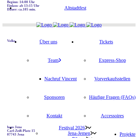
Beginn: 14:00 Uhr
Ein­lass: ab 13:15 Uhr
Alt­stadt­fest
Dau­er: ca.105 min.
Volks­
Über uns
Tickets
Team
Express-Shop
Nach­ruf Vincent
Vor­ver­kaufs­stel­len
Spon­so­ren
Häu­fi­ge Fra­gen (FAQs)
Kon­takt
Acces­soires
haus Jena
Fes­ti­val 2026
Carl-Zeiß-Platz 15
Jena-Jemen
Pro­jek­te
07743 Jena