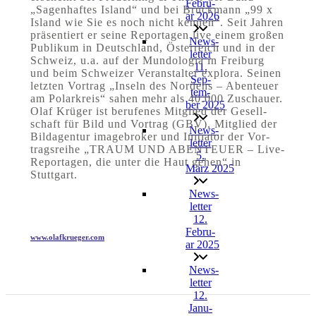
Febru­
„Sagen­haf­tes Island“ und bei Bruck­mann „99 x
ar 2026
Island wie Sie es noch nicht ken­nen“. Seit Jah­ren
prä­sen­tiert er sei­ne Repor­ta­gen live einem gro­ßen
News­
Publi­kum in Deutsch­land, Öster­reich und in der
let­ter
Schweiz, u.a. auf der Mun­do­lo­gia in Frei­burg
11.
und beim Schwei­zer Ver­an­stal­ter explo­ra. Sei­nen
Sep­
letz­ten Vor­trag „Inseln des Nor­dens – Aben­teu­er
tem­
am Polar­kreis“ sahen mehr als 40.000 Zuschau­er.
ber 2025
Olaf Krü­ger ist beru­fe­nes Mit­glied der Gesell­
schaft für Bild und Vor­trag (GBV), Mit­glied der
News­
Bild­agen­tur image­bro­ker und Initia­tor der Vor­
let­ter
trags­rei­he „TRAUM UND ABENTEUER – Live-
5.
Reportagen, die unter die Haut gehen“ in
März 2025
Stuttgart.
News­
let­ter
12.
Febru­
www.olafkrueger.com
ar 2025
News­
let­ter
12.
Janu­