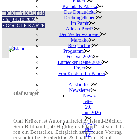
Pil­gern
Kana­da & Alaska
Das Donau­del­ta
TICKETS KAUFEN
Dschun­gel­le­ben
• Sa, 01.10.2022
Im Pamir
• GOOGLE KARTE
Alle an Bord?
Der Wel­ten­wan­de­rer
Marok­ko
Berg­süch­tig
Pro­gramm
Fes­ti­val 2026
Entdecker-Reihe 2026
Foy­er
Von Kin­dern für Kinder
Alt­stadt­fest
News­let­ter
Olaf Krü­ger
News­
let­ter
29.
Juni 2026
Olaf Krü­ger ist Autor zahl­rei­cher Island-Bücher.
News­
Sein Bild­band „50 High­lights Island“ ist seit Jah­
let­ter
ren ein Best­sel­ler. Zeit­gleich zum neu­en Vor­trag
12.
erscheint bei Fre­de­r­king & Tha­ler der Band