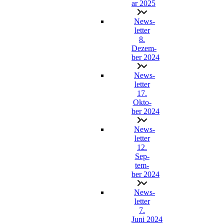
ar 2025
News­
let­ter
8.
Dezem­
ber 2024
News­
let­ter
17.
Okto­
ber 2024
News­
let­ter
12.
Sep­
tem­
ber 2024
News­
let­ter
7.
Juni 2024