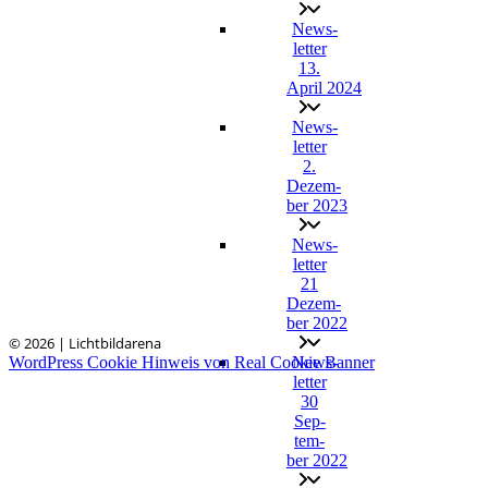
News­
let­ter
13.
April 2024
News­
let­ter
2.
Dezem­
ber 2023
News­
let­ter
21
Dezem­
ber 2022
© 2026 | Lichtbildarena
WordPress Cookie Hinweis von Real Cookie Banner
News­
let­ter
30
Sep­
tem­
ber 2022