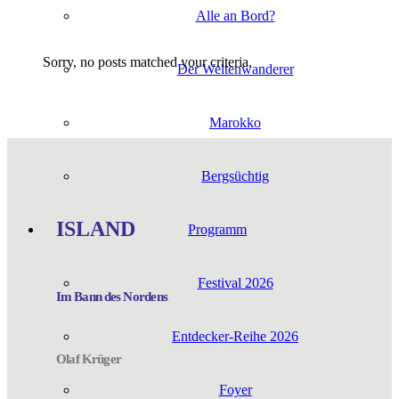
Alle an Bord?
Sor­ry, no posts matched your criteria.
Der Wel­ten­wan­de­rer
Marok­ko
Berg­süch­tig
ISLAND
Pro­gramm
Fes­ti­val 2026
Im Bann des Nordens
Entdecker-Reihe 2026
Olaf Krü­ger
Foy­er